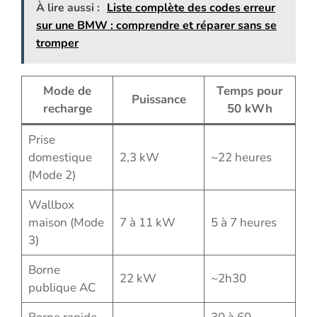
À lire aussi :
Liste complète des codes erreur
sur une BMW : comprendre et réparer sans se
tromper
Mode de
Temps pour
Puissance
recharge
50 kWh
Prise
domestique
2,3 kW
~22 heures
(Mode 2)
Wallbox
maison (Mode
7 à 11 kW
5 à 7 heures
3)
Borne
22 kW
~2h30
publique AC