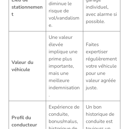
diminue le
stationnemen
individuel,
risque de
t
avec alarme si
vol/vandalism
possible.
e.
Une valeur
élevée
Faites
implique une
expertiser
prime plus
régulièrement
Valeur du
importante,
votre véhicule
véhicule
mais une
pour une
meilleure
valeur agréée
indemnisation
juste.
.
Expérience de
Un bon
conduite,
historique de
Profil du
bonus/malus,
conduite est
conducteur
historique de
toujours un