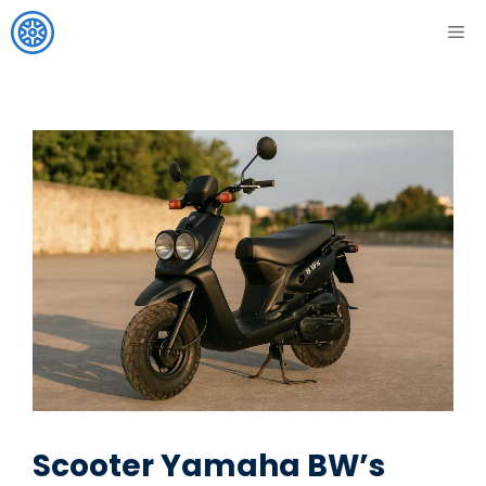
Aller
ME
au
contenu
Scooter Yamaha BW’s